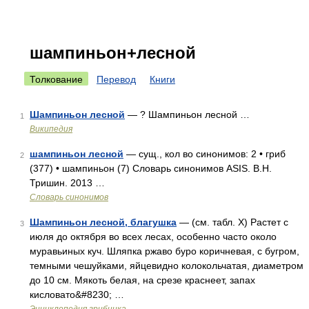
шампиньон+лесной
Толкование
Перевод
Книги
Шампиньон лесной
— ? Шампиньон лесной …
1
Википедия
шампиньон лесной
— сущ., кол во синонимов: 2 • гриб
2
(377) • шампиньон (7) Словарь синонимов ASIS. В.Н.
Тришин. 2013 …
Словарь синонимов
Шампиньон лесной, благушка
— (см. табл. X) Растет с
3
июля до октября во всех лесах, особенно часто около
муравьиных куч. Шляпка ржаво буро коричневая, с бугром,
темными чешуйками, яйцевидно колокольчатая, диаметром
до 10 см. Мякоть белая, на срезе краснеет, запах
кисловато&#8230; …