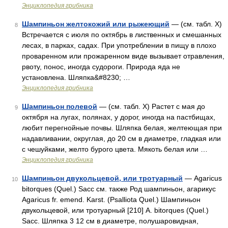
Энциклопедия грибника
Шампиньон желтокожий или рыжеющий
— (см. табл. X)
8
Встречается с июля по октябрь в лиственных и смешанных
лесах, в парках, садах. При употреблении в пищу в плохо
проваренном или прожаренном виде вызывает отравления,
рвоту, понос, иногда судороги. Природа яда не
установлена. Шляпка&#8230; …
Энциклопедия грибника
Шампиньон полевой
— (см. табл. X) Растет с мая до
9
октября на лугах, полянах, у дорог, иногда на пастбищах,
любит перегнойные почвы. Шляпка белая, желтеющая при
надавливании, округлая, до 20 см в диаметре, гладкая или
с чешуйками, желто бурого цвета. Мякоть белая или …
Энциклопедия грибника
Шампиньон двукольцевой, или тротуарный
— Agaricus
10
bitorques (Quel.) Sacc см. также Род шампиньон, агарикус
Agaricus fr. emend. Karst. (Psalliota Quel.) Шампиньон
двукольцевой, или тротуарный [210] A. bitorques (Quel.)
Sacc. Шляпка 3 12 см в диаметре, полушаровидная,