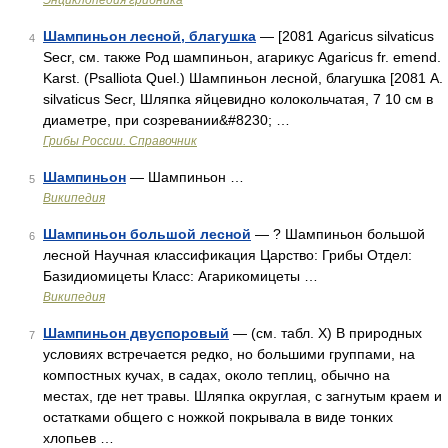
Энциклопедия грибника
Шампиньон лесной, благушка
— [2081 Agaricus silvaticus
4
Secr, см. также Род шампиньон, агарикус Agaricus fr. emend.
Karst. (Psalliota Quel.) Шампиньон лесной, благушка [2081 A.
silvaticus Secr, Шляпка яйцевидно колокольчатая, 7 10 см в
диаметре, при созревании&#8230; …
Грибы России. Справочник
Шампиньон
— Шампиньон …
5
Википедия
Шампиньон большой лесной
— ? Шампиньон большой
6
лесной Научная классификация Царство: Грибы Отдел:
Базидиомицеты Класс: Агарикомицеты …
Википедия
Шампиньон двуспоровый
— (см. табл. X) В природных
7
условиях встречается редко, но большими группами, на
компостных кучах, в садах, около теплиц, обычно на
местах, где нет травы. Шляпка округлая, с загнутым краем и
остатками общего с ножкой покрывала в виде тонких
хлопьев …